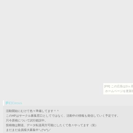
[PR] この広告は
ホームページを更新
夢幻Circus
活動開始にむけて色々準備してます＾＾
このHPはサークル募集窓口としてではなく、活動中の情報も発信していく予定です。
只今原稿について試行錯誤中。
投稿物は郵送、データ転送両方可能にしたくて色々やってます（笑）
まだまだ会員様大募集中＼(^o^)／