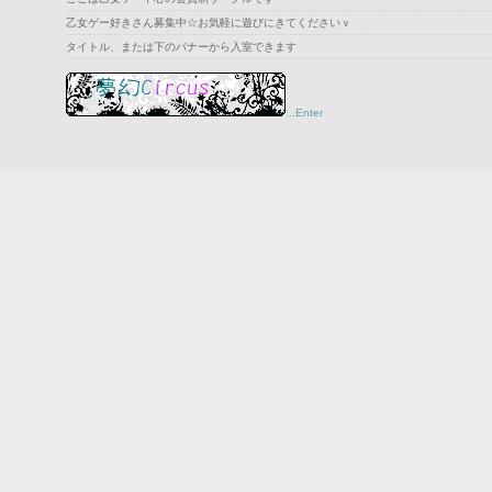
乙女ゲー好きさん募集中☆お気軽に遊びにきてくださいｖ
タイトル、または下のバナーから入室できます
...Enter