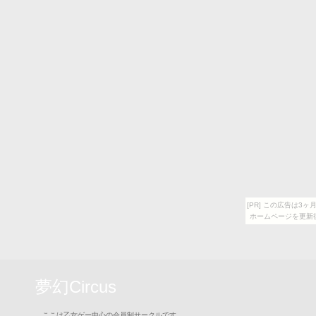
[PR] この広告は
ホームページを更新
Circus
夢幻
ここは乙女ゲー中心の会員制サークルです