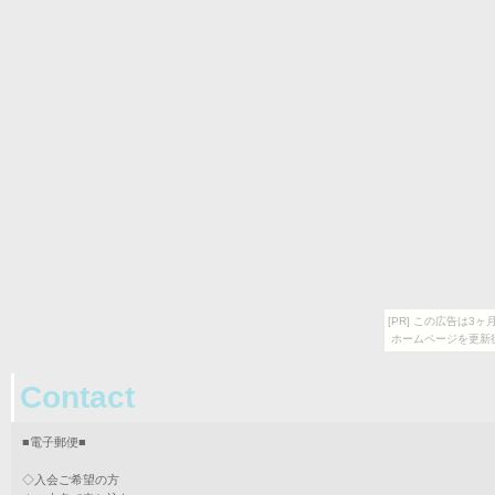
[PR] この広告は
ホームページを更新
Contact
■電子郵便■
◇入会ご希望の方