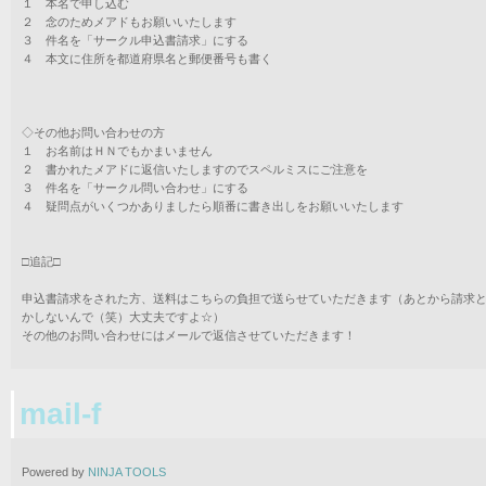
１ 本名で申し込む
２ 念のためメアドもお願いいたします
３ 件名を「サークル申込書請求」にする
４ 本文に住所を都道府県名と郵便番号も書く
◇その他お問い合わせの方
１ お名前はＨＮでもかまいません
２ 書かれたメアドに返信いたしますのでスペルミスにご注意を
３ 件名を「サークル問い合わせ」にする
４ 疑問点がいくつかありましたら順番に書き出しをお願いいたします
□追記□
申込書請求をされた方、送料はこちらの負担で送らせていただきます（あとから請求
かしないんで（笑）大丈夫ですよ☆）
その他のお問い合わせにはメールで返信させていただきます！
mail-f
Powered by
NINJA TOOLS